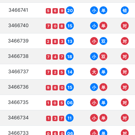
3466741
20
小
单
错
5
6
9
3466740
15
小
单
对
7
0
8
3466739
13
小
双
对
2
8
3
3466738
18
小
双
对
7
4
7
3466737
14
大
单
对
7
2
5
3466736
15
小
单
对
9
6
0
3466735
06
小
单
对
1
0
5
3466734
11
小
单
对
1
3
7
3466733
06
小
单
对
0
6
0