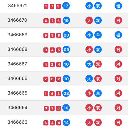
3466671
17
小
双
错
1
7
9
3466670
19
大
双
对
6
7
6
3466669
20
小
单
错
9
3
8
3466668
09
小
双
对
0
4
5
3466667
10
大
双
对
4
2
4
3466666
10
大
双
对
2
6
2
3466665
08
小
单
对
1
4
3
3466664
10
小
双
对
3
1
6
3466663
14
大
双
对
6
4
4