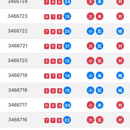
3466724
24
大
单
对
7
9
8
3466723
15
大
单
对
6
7
2
3466722
25
小
双
错
7
9
9
3466721
21
大
双
对
7
5
9
3466720
12
小
双
对
3
9
0
3466719
14
小
单
错
4
7
3
3466718
15
小
双
错
3
3
9
3466717
04
小
单
对
0
0
4
3466716
22
大
双
对
7
7
8