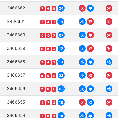
3466662
24
大
单
对
7
9
8
3466661
18
小
双
对
7
4
7
3466660
07
大
单
对
0
0
7
3466659
12
大
双
对
0
8
4
3466658
18
小
单
错
7
4
7
3466657
22
小
双
对
8
6
8
3466656
08
大
单
错
2
6
0
3466655
19
大
双
对
9
7
3
3466654
18
小
单
错
7
8
3