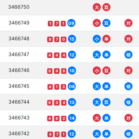
3466750
大
双
3466749
09
小
双
对
1
7
1
3466748
15
小
单
对
8
7
0
3466747
12
大
单
错
4
4
4
3466746
10
小
双
对
0
4
6
3466745
08
大
单
错
4
1
3
3466744
13
大
双
错
6
3
4
3466743
14
大
单
对
4
8
2
3466742
12
大
单
错
4
7
1