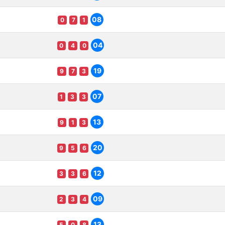
08
0
7
1
04
0
4
0
19
9
7
3
07
1
3
3
13
9
1
3
20
9
5
6
12
3
3
6
09
2
3
4
13
5
0
8