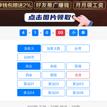
4
+
1
+
0
=
05
-
小
单
加拿大
加拿大西
台湾
比特币
组合
杀组
双项
四余
双组
龙虎
算法01
算法02
算法03
算法04
算法05
算法06
100
期 正确：
72
期 错误：
28
期