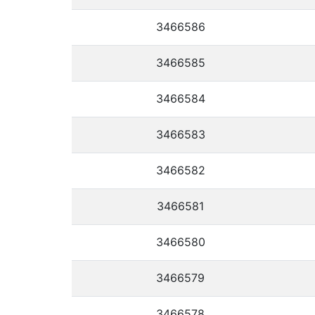
3466586
3466585
3466584
3466583
3466582
3466581
3466580
3466579
3466578