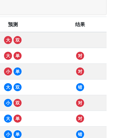
预测
结果
大
双
大
单
对
小
单
对
大
双
错
小
双
对
大
单
对
小
单
错