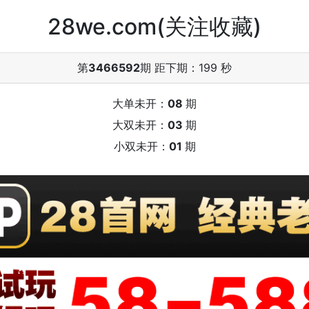
28we.com(关注收藏)
第
3466592
期 距下期：
198 秒
大单未开：
08
期
大双未开：
03
期
小双未开：
01
期